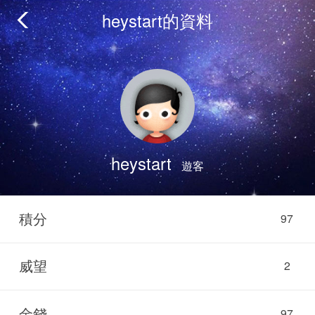
heystart的資料
heystart
遊客
積分
97
威望
2
金錢
97