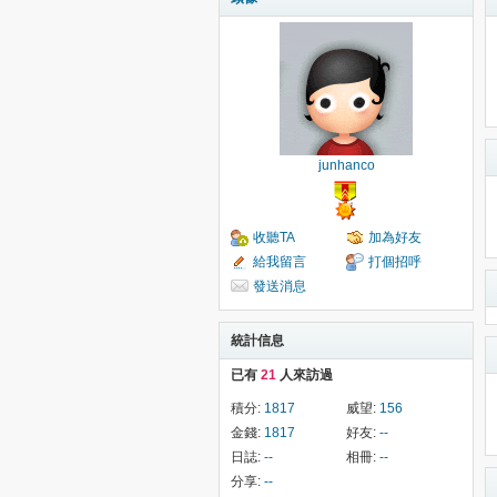
junhanco
收聽TA
加為好友
給我留言
打個招呼
發送消息
統計信息
已有
21
人來訪過
積分:
1817
威望:
156
金錢:
1817
好友:
--
日誌:
--
相冊:
--
分享:
--