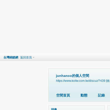
台灣錦鯉網
返回首頁
junhanco的個人空間
https://www.koitw.com.tw/discuz/?439
[收
空間首頁
動態
記錄
頭像