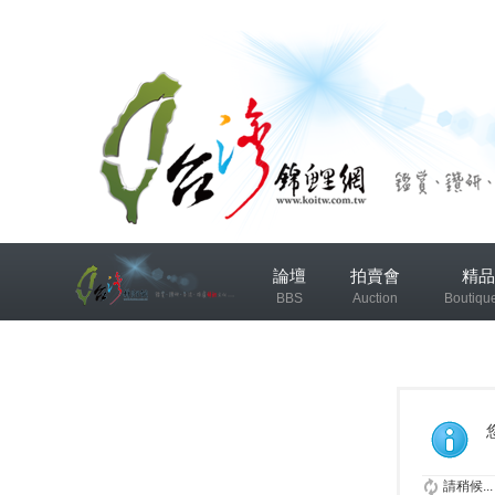
兴
論壇
拍賣會
精品
趣
BBS
Auction
Boutiqu
小
组
錦鯉協會專區
錦鯉討論
发
布
微
請稍候...