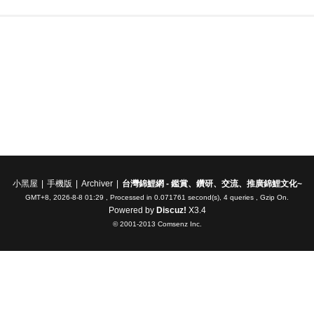
小黑屋
|
手機版
|
Archiver
|
台灣錦鯉網 - 鑑賞、鑽研、交流、推廣錦鯉文化~
GMT+8, 2026-8-8 01:29
, Processed in 0.071761 second(s), 4 queries , Gzip On.
Powered by
Discuz!
X3.4
© 2001-2013
Comsenz Inc.