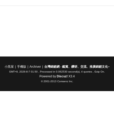
小黑屋
|
手機版
|
Archiver
|
台灣錦鯉網 - 鑑賞、鑽研、交流、推廣錦鯉文化~
GMT+8, 2026-8-7 01:50
, Processed in 0.062530 second(s), 4 queries , Gzip On.
Powered by
Discuz!
X3.4
© 2001-2013
Comsenz Inc.