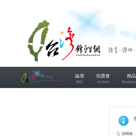
兴
論壇
拍賣會
精品
趣
BBS
Auction
Boutiqu
小
组
錦鯉協會專區
錦鯉討論
发
布
微
請稍候...