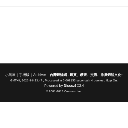
小黑屋
|
手機版
|
Archiver
|
台灣錦鯉網 - 鑑賞、鑽研、交流、推廣錦鯉文化~
GMT+8, 2026-8-6 23:47
, Processed in 0.068153 second(s), 4 queries , Gzip On.
Powered by
Discuz!
X3.4
© 2001-2013
Comsenz Inc.