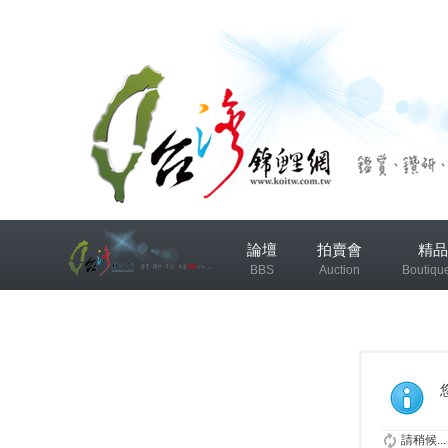
兴
論壇
拍賣會
精品
趣
BBS
Auction
Boutiqu
小
组
錦鯉協會專區
錦鯉討論
发
布
微
請稍候...