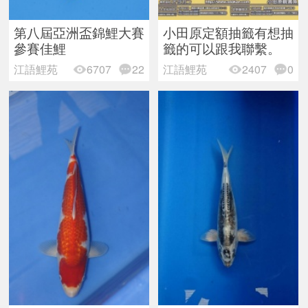
第八屆亞洲盃錦鯉大賽
小田原定額抽籤有想抽
參賽佳鯉
籤的可以跟我聯繫。
江語鯉苑
6707
22
江語鯉苑
2407
0