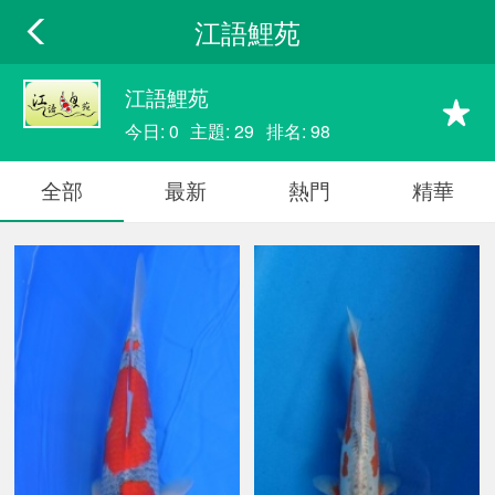
江語鯉苑
江語鯉苑
今日: 0
主題: 29
排名: 98
全部
最新
熱門
精華