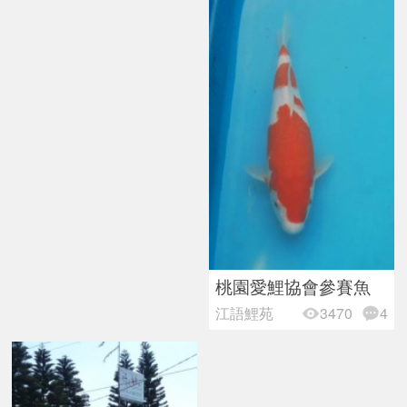
桃園愛鯉協會參賽魚
江語鯉苑
3470
4