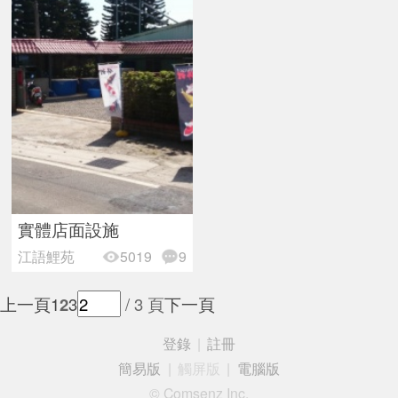
實體店面設施
江語鯉苑
5019
9
上一頁
1
2
3
/ 3 頁
下一頁
登錄
|
註冊
簡易版
|
觸屏版
|
電腦版
© Comsenz Inc.