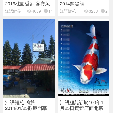
2016桃園愛鯉 參賽魚
2014輝黑龍
江語鯉苑
4089
14
江語鯉苑
3283
2
江語鯉苑 將於
江語鯉苑訂於103年1
2014/01/25歡慶開幕
月25日實體店面開幕