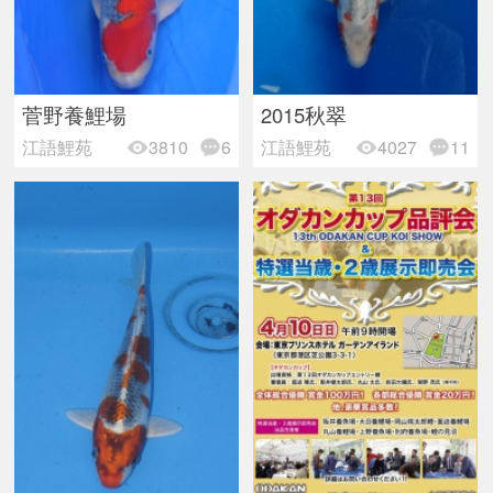
菅野養鯉場
2015秋翠
江語鯉苑
3810
6
江語鯉苑
4027
11