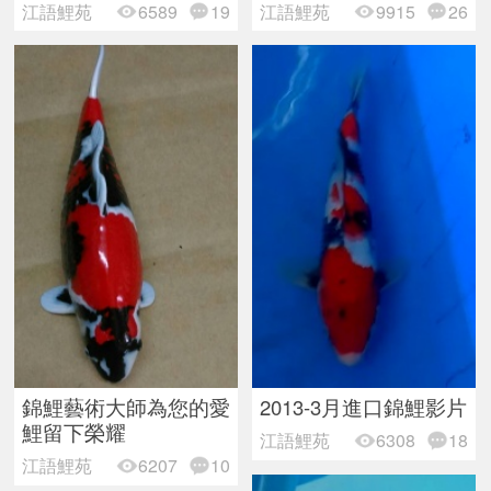
江語鯉苑
6589
19
江語鯉苑
9915
26
錦鯉藝術大師為您的愛
2013-3月進口錦鯉影片
鯉留下榮耀
江語鯉苑
6308
18
江語鯉苑
6207
10