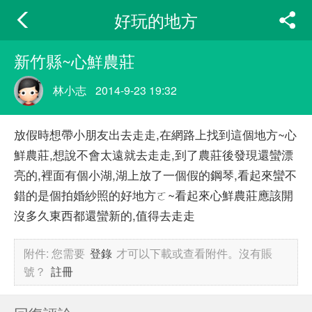
好玩的地方
新竹縣~心鮮農莊
林小志
2014-9-23 19:32
放假時想帶小朋友出去走走,在網路上找到這個地方~心
鮮農莊,想說不會太遠就去走走,到了農莊後發現還蠻漂
亮的,裡面有個小湖,湖上放了一個假的鋼琴,看起來蠻不
錯的是個拍婚紗照的好地方ㄛ~看起來心鮮農莊應該開
沒多久東西都還蠻新的,值得去走走
附件:
您需要
登錄
才可以下載或查看附件。沒有賬
號？
註冊