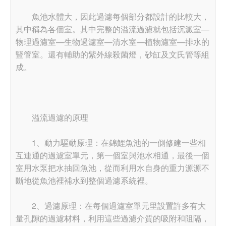
魚池水體大，因此過濾每個部分都設計的比較大，
其中稱為各個室。其中完整的溢流過濾就包括沉澱室—
物理過濾室—生物過濾室—清水室—植物濾室—排水的
豎管室。還有輔助的紫外線殺菌燈，砂缸及文氏管等組
成。
溢流過濾的原理
1、動力驅動原理：在錦鯉魚池的一側修建一些相
互連通的過濾室單元，第一個室與池水相通，最後一個
室用水泵把水抽回魚池，從而利用水自身的重力源源不
斷地從魚池裡補水到整個過濾系統裡。
2、過濾原理：在每個過濾室單元里設置許多有大
量孔隙的過濾材料，利用這些過濾介質的吸附和阻隔，