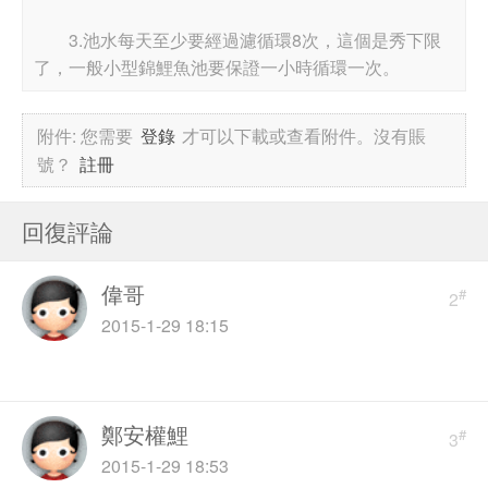
3.池水每天至少要經過濾循環8次，這個是秀下限
了，一般小型錦鯉魚池要保證一小​​時循環一次。
附件:
您需要
登錄
才可以下載或查看附件。沒有賬
號？
註冊
回復評論
偉哥
#
2
2015-1-29 18:15
鄭安權鯉
#
3
2015-1-29 18:53