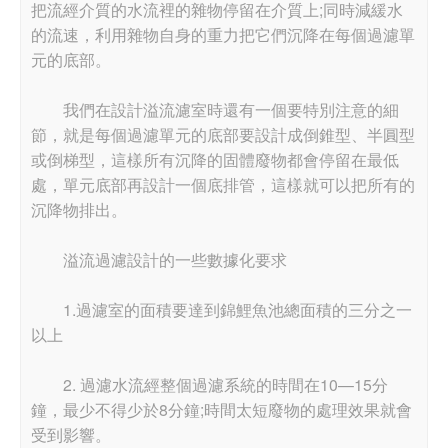
把流經介質的水流裡的雜物停留在介質上;同時減緩水
的流速，利用雜物自身的重力把它們沉降在每個過濾單
元的底部。
我們在設計溢流濾室時還有一個要特別注意的細
節，就是每個過濾單元的底部要設計成倒錐型、半圓型
或倒梯型，這樣所有沉降的固體廢物都會停留在最低
處，單元底部再設計一個底排管，這樣就可以把所有的
沉降物排出。
溢流過濾設計的一些數據化要求
1.過濾室的面積要達到錦鯉魚池總面積的三分之一
以上
2. 過濾水流經整個過濾系統的時間在10—15分
鐘，最少不得少於8分鐘;時間太短廢物的處理效果就會
受到影響。