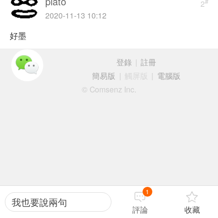
plato
#
2
2020-11-13 10:12
好墨
登錄
|
註冊
簡易版
|
觸屏版
|
電腦版
© Comsenz Inc.
1
我也要說兩句
評論
收藏