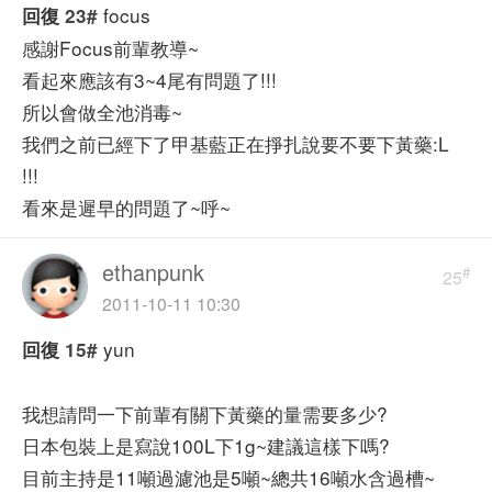
focus
回復
23#
感謝Focus前輩教導~
看起來應該有3~4尾有問題了!!!
所以會做全池消毒~
我們之前已經下了甲基藍正在掙扎說要不要下黃藥:L
!!!
看來是遲早的問題了~呼~
ethanpunk
#
25
2011-10-11 10:30
yun
回復
15#
我想請問一下前輩有關下黃藥的量需要多少?
日本包裝上是寫說100L下1g~建議這樣下嗎?
目前主持是11噸過濾池是5噸~總共16噸水含過槽~