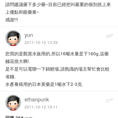
請問建議藥下多少藥~目前已經把叫嚴重的個別抓上來
上優點和眼藥膏~
感謝!!!
yun
#
26
2011-10-12 13:39
您買的是觀賞水族用的,所以16噸水量是下160g,這藥
錢花很大啊!.
是不是可以電聯一下錦鯉場,請熟識的場主幫忙會比較
省錢.
水產養殖用的日本黃藥是1噸水下2-3克.
ethanpunk
#
27
2011-10-12 19:11
yun
回復
26#