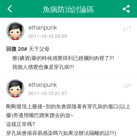
魚病防治討論區
ethanpunk
#
21
2011-10-10 20:59
天下父母
回復
20#
擦(碘酒)藥的時候感覺得到已經爛到肉裡了!!!
我個人感覺也像是穿孔病!!!
ethanpunk
#
22
2011-10-10 21:37
剛剛發現上藥後~別的魚會跟隨著有穿孔病的傷口(以上
藥)旁邊用嘴巴蹭來蹭去的游~
這樣正常嗎?
穿孔病會很容易感染嗎?(如果沒辦法隔離的話!!!)