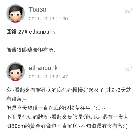
T0860
#
29
2011-10-13 11:00
ethanpunk
回復
27#
偶覺得眼藥膏很有效.
ethanpunk
#
30
2011-10-13 21:47
哀~看起來有穿孔病的病魚都慢慢好起來了(才2~3天就
有跡象)~
但是今天發現一直沉底的銀松葉往生了:L ~
下面是魚鰓的狀況~看起來應該是爛鰓病~還有一隻大
概80cm的黃金好像也一直沉底~不知道還有沒有救:'(