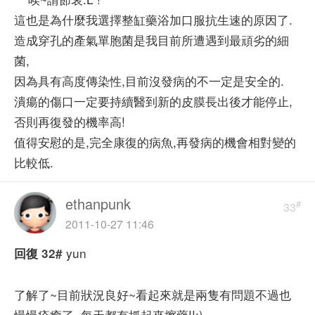
這也是為什麼我選擇整缸藥浴加口服抗生速的原因了.
造成穿孔的產氣單胞菌是我目前所遭遇到最頑劣的細
菌,
因為具有高度傳染性,目前沒發病的不一定是安全的.
潰瘍的傷口一定要持續醫到新的皮膜長出後才能停止,
否則再復發的機率高!
值得安慰的是,完全康復的病魚,再發病的機會相對變的
比較低.
ethanpunk
#
33
2011-10-27 11:46
yun
回復
32#
了解了~目前狀況良好~看起來就是兩隻有問題不過也
慢慢痊癒了~每天都有抓起來擦藥!!:)