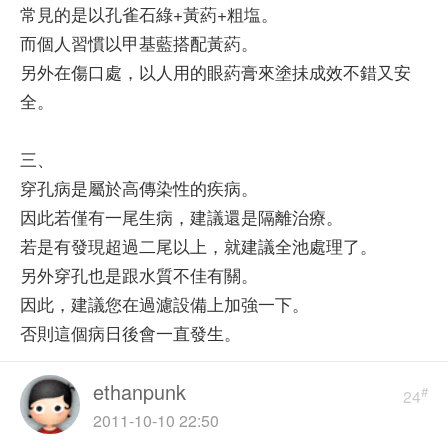
常見的是以孔雀石綠+黃葯+粗塩。
而個人習慣以甲基藍搭配黃葯。
另外在傷口處，以人用的眼葯膏來塗抺成效不錯又安
全。
三、
穿孔病是屬於高傳染性的疾病。
因此若僅有一尾生病，建議還是隔離治療。
若是有發現超過二尾以上，就建議全池處理了。
另外穿孔也是跟水質不佳有關。
因此，建議您在過濾設備上加強一下。
否則這個病日後會一直發生。
ethanpunk
#
24
2011-10-10 22:50