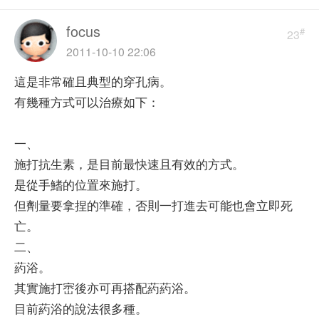
focus
#
23
2011-10-10 22:06
這是非常確且典型的穿孔病。
有幾種方式可以治療如下：
一、
施打抗生素，是目前最快速且有效的方式。
是從手鰭的位置來施打。
但劑量要拿捏的準確，否則一打進去可能也會立即死
亡。
二、
葯浴。
其實施打崈後亦可再搭配葯葯浴。
目前葯浴的說法很多種。