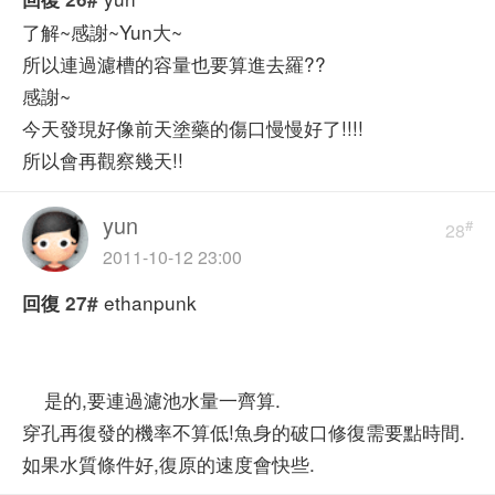
了解~感謝~Yun大~
所以連過濾槽的容量也要算進去羅??
感謝~
今天發現好像前天塗藥的傷口慢慢好了!!!!
所以會再觀察幾天!!
yun
#
28
2011-10-12 23:00
ethanpunk
回復
27#
是的,要連過濾池水量一齊算.
穿孔再復發的機率不算低!魚身的破口修復需要點時間.
如果水質條件好,復原的速度會快些.