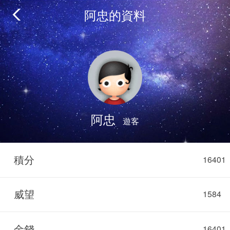
阿忠的資料
阿忠
遊客
積分
16401
威望
1584
金錢
16401