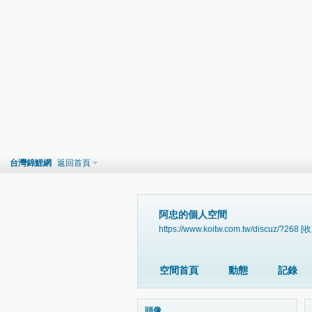
台灣錦鯉網
返回首頁
阿忠的個人空間
https://www.koitw.com.tw/discuz/?268
[收
空間首頁
動態
記錄
頭像