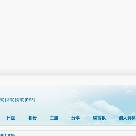
藏]
[複製]
[分享]
[RSS]
日誌
相冊
主題
分享
留言板
個人資料
個人資料