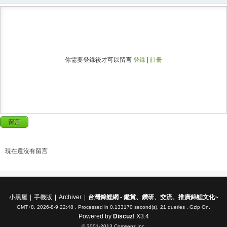
你需要登錄後才可以留言
登錄
|
註冊
留言
現在還沒有留言
小黑屋
|
手機版
|
Archiver
|
台灣錦鯉網 - 鑑賞、鑽研、交流、推廣錦鯉文化~
GMT+8, 2026-8-9 22:48
, Processed in 0.133170 second(s), 21 queries , Gzip On.
Powered by
Discuz!
X3.4
© 2001-2013
Comsenz Inc.