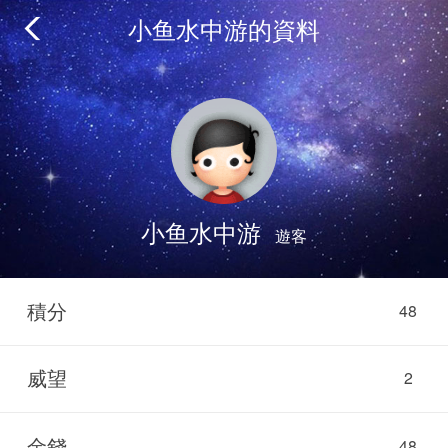
小鱼水中游的資料
小鱼水中游
遊客
積分
48
威望
2
金錢
48