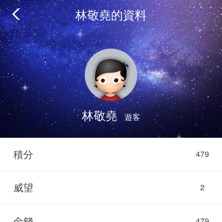
林敬堯的資料
林敬堯
遊客
積分
479
威望
2
金錢
479