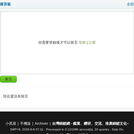
留言板
全部
你需要登錄後才可以留言
登錄
|
註冊
留言
現在還沒有留言
小黑屋
|
手機版
|
Archiver
|
台灣錦鯉網 - 鑑賞、鑽研、交流、推廣錦鯉文化~
GMT+8, 2026-8-8 07:11
, Processed in 0.121086 second(s), 20 queries , Gzip On.