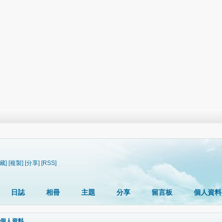
藏]
[複製]
[分享]
[RSS]
日誌
相冊
主題
分享
留言板
個人資料
個人資料