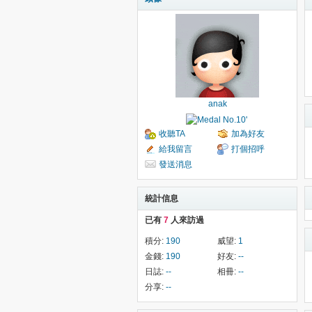
anak
收聽TA
加為好友
給我留言
打個招呼
發送消息
統計信息
已有
7
人來訪過
積分:
190
威望:
1
金錢:
190
好友:
--
日誌:
--
相冊:
--
分享:
--