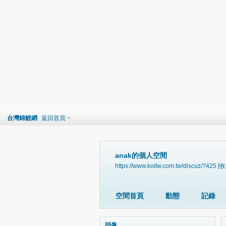
台灣錦鯉網
返回首頁
anak的個人空間
https://www.koitw.com.tw/discuz/?425
[收
空間首頁
動態
記錄
頭像