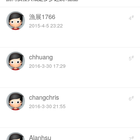
漁展1766
#
4
2015-4-5 23:22
chhuang
#
5
2016-3-30 17:29
changchris
#
6
2016-3-30 21:55
Alanhsu
#
7