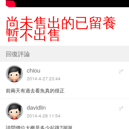
尚未售出的已留養
暫不出售
回復評論
chiou
#
2
2014-4-27 23:44
前兩天有過去看魚真的很正
davidlin
#
3
2014-4-28 11:54
請問價位大概是多少起跳?謝謝