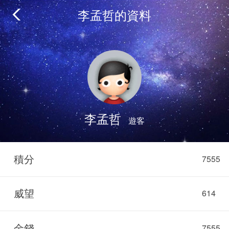
李孟哲的資料
李孟哲
遊客
積分
7555
威望
614
金錢
7555