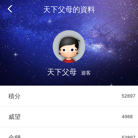
天下父母的資料
天下父母
遊客
積分
52897
威望
4988
金錢
52897