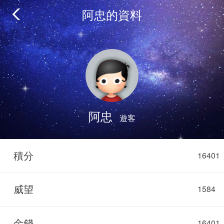
阿忠的資料
阿忠
遊客
積分
16401
威望
1584
金錢
16401