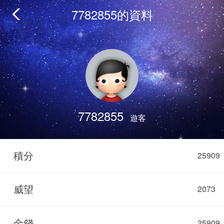
7782855的資料
7782855
遊客
積分
25909
威望
2073
金錢
25909